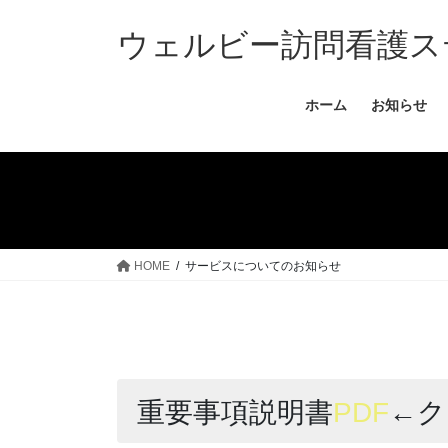
コ
ナ
ン
ビ
ウェルビー訪問看護ス
テ
ゲ
ン
ー
ホーム
お知らせ
ツ
シ
へ
ョ
ス
ン
キ
に
ッ
移
プ
動
HOME
サービスについてのお知らせ
重要事項説明書
PDF
←ク